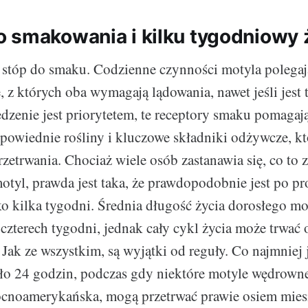
 smakowania i kilku tygodniowy
stóp do smaku. Codzienne czynności motyla polegają
 z których oba wymagają lądowania, nawet jeśli jest 
edzenie jest priorytetem, te receptory smaku pomaga
powiednie rośliny i kluczowe składniki odżywcze, k
rzetrwania. Chociaż wiele osób zastanawia się, co to 
motyl, prawda jest taka, że prawdopodobnie jest po pr
ko kilka tygodni. Średnia długość życia dorosłego m
 czterech tygodni, jednak cały cykl życia może trwa
 Jak ze wszystkim, są wyjątki od reguły. Co najmniej
ło 24 godzin, podczas gdy niektóre motyle wędrowne,
cnoamerykańska, mogą przetrwać prawie osiem miesi