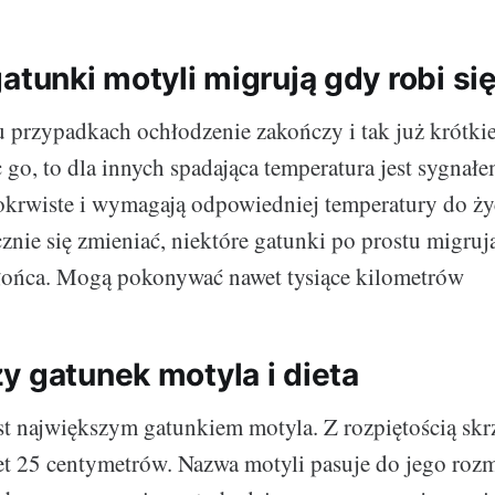
atunki motyli migrują gdy robi si
 przypadkach ochłodzenie zakończy i tak już krótkie
 go, to dla innych spadająca temperatura jest sygna
krwiste i wymagają odpowiedniej temperatury do życ
cznie się zmieniać, niektóre gatunki po prostu migruj
łońca. Mogą pokonywać nawet tysiące kilometrów
y gatunek motyla i dieta
st największym gatunkiem motyla. Z rozpiętością skr
t 25 centymetrów. Nazwa motyli pasuje do jego rozm