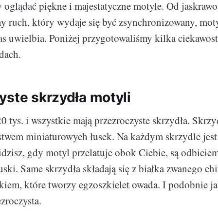
oglądać piękne i majestatyczne motyle. Od jaskraw
y ruch, który wydaje się być zsynchronizowany, mot
as uwielbia. Poniżej przygotowaliśmy kilka ciekawost
dach.
yste skrzydła motyli
20 tys. i wszystkie mają przezroczyste skrzydła. Skrz
twem miniaturowych łusek. Na każdym skrzydle jest i
idzisz, gdy motyl przelatuje obok Ciebie, są odbicie
ski. Same skrzydła składają się z białka zwanego chit
iem, które tworzy egzoszkielet owada. I podobnie ja
ezroczysta.