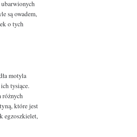
o ubarwionych
yle są owadem,
ek o tych
ydła motyla
ch tysiące.
m różnych
yną, które jest
k egzoszkielet,