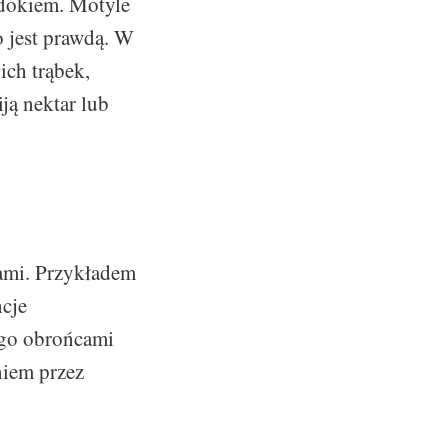
idokiem. Motyle
o jest prawdą. W
ich trąbek,
ją nektar lub
ami. Przykładem
ncje
jego obrońcami
niem przez