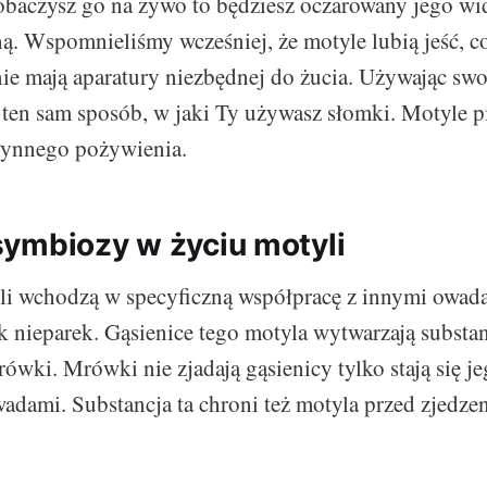
obaczysz go na żywo to będziesz oczarowany jego w
ną. Wspomnieliśmy wcześniej, że motyle lubią jeść, c
nie mają aparatury niezbędnej do żucia. Używając swo
w ten sam sposób, w jaki Ty używasz słomki. Motyle pi
łynnego pożywienia.
ymbiozy w życiu motyli
yli wchodzą w specyficzną współpracę z innymi owad
k nieparek. Gąsienice tego motyla wytwarzają substa
rówki. Mrówki nie zjadają gąsienicy tylko stają się 
adami. Substancja ta chroni też motyla przed zjedze