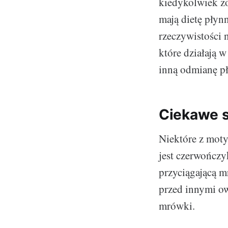
kiedykolwiek z
mają dietę płyn
rzeczywistości 
które działają 
inną odmianę p
Ciekawe s
Niektóre z mot
jest czerwończy
przyciągającą m
przed innymi ow
mrówki.