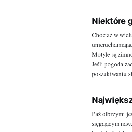
Niektóre g
Chociaż w wielu
unieruchamiając
Motyle są zimno
Jeśli pogoda za
poszukiwaniu s
Największ
Paź olbrzymi je
sięgającym nawe