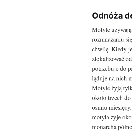
Odnóża do
Motyle używają 
rozmnażaniu się,
chwilę. Kiedy j
zlokalizować od
potrzebuje do p
ląduje na nich 
Motyle żyją tyl
około trzech do
ośmiu miesięcy.
motyla żyje oko
monarcha półno