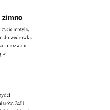
ę zimno
 życie motyla,
łem do wędrówki.
ia i rozwoju.
ą w
zydeł
iarów. Jeśli