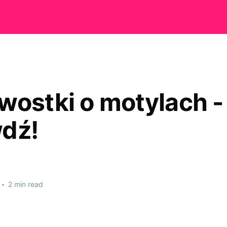
wostki o motylach -
dź!
•
2 min read