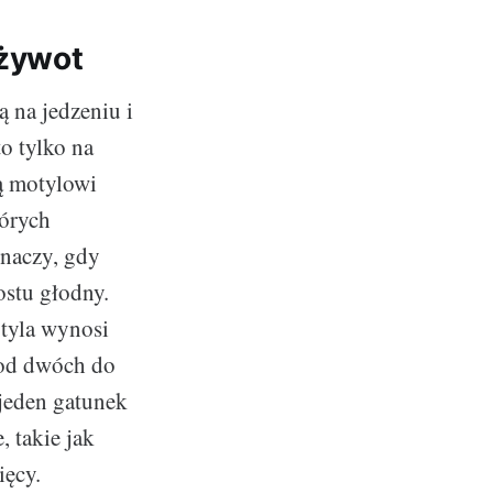
 żywot
 na jedzeniu i
to tylko na
ją motylowi
tórych
znaczy, gdy
ostu głodny.
otyla wynosi
ć od dwóch do
 jeden gatunek
 takie jak
ęcy.