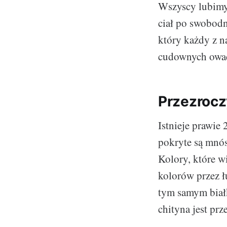
Wszyscy lubimy 
ciał po swobodn
który każdy z n
cudownych owa
Przezrocz
Istnieje prawie 
pokryte są mnós
Kolory, które w
kolorów przez łu
tym samym białk
chityna jest prz