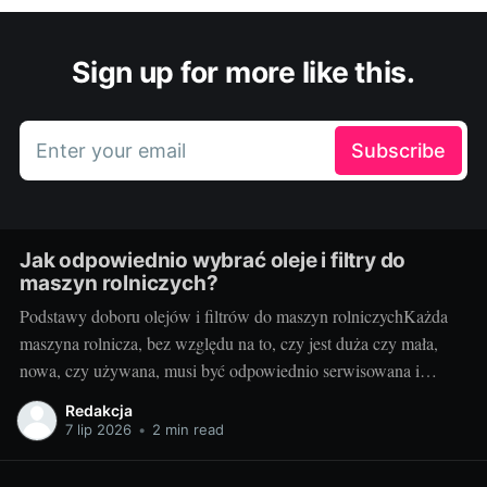
Sign up for more like this.
Enter your email
Subscribe
Jak odpowiednio wybrać oleje i filtry do
maszyn rolniczych?
Podstawy doboru olejów i filtrów do maszyn rolniczychKażda
maszyna rolnicza, bez względu na to, czy jest duża czy mała,
nowa, czy używana, musi być odpowiednio serwisowana i
konserwowana. Jednym z kluczowych elementów takiego
Redakcja
serwisu jak i codziennej eksploatacji jest dobór odpowiednich
7 lip 2026
•
2 min read
olejów i filtrów. Brzmi to zagadkowo? Nie martw się!