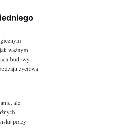
iedniego
ergicznym
, jak ważnym
placu budowy.
 rodzaju życiową
anie, ale
ażnych
iska pracy