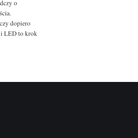
adczy o
ścia.
 czy dopiero
ii LED to krok