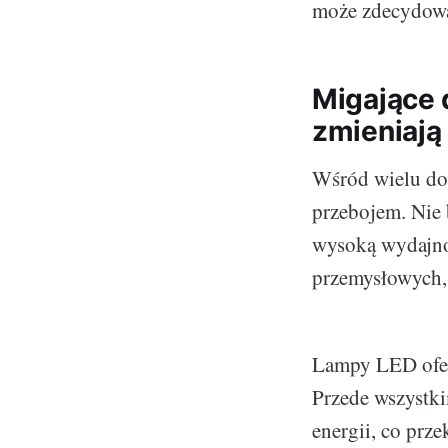
może zdecydowa
Migające d
zmieniają
Wśród wielu dos
przebojem. Nie 
wysoką wydajnoś
przemysłowych,
Lampy LED oferu
Przede wszystki
energii, co prze