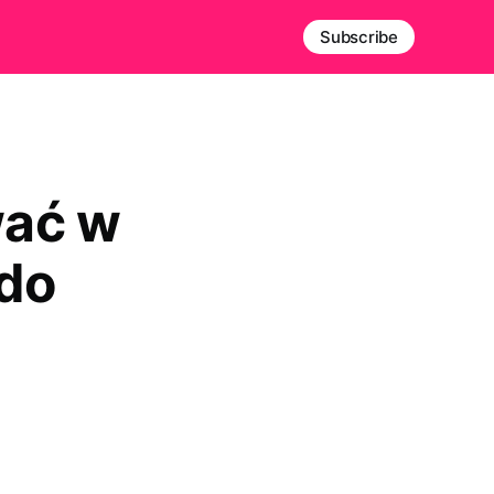
Subscribe
wać w
 do