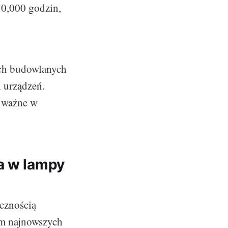
50,000 godzin,
ach budowlanych
h urządzeń.
e ważne w
a w lampy
cznością
em najnowszych