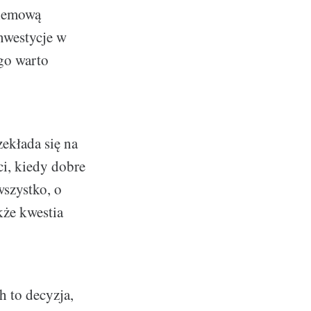
blemową
inwestycje w
ego warto
ekłada się na
ci, kiedy dobre
wszystko, o
kże kwestia
 to decyzja,