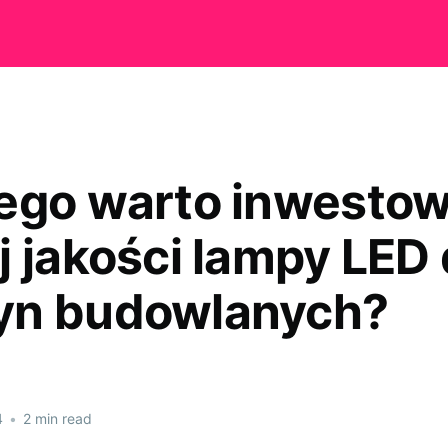
ego warto inwesto
j jakości lampy LED
yn budowlanych?
4
•
2 min read