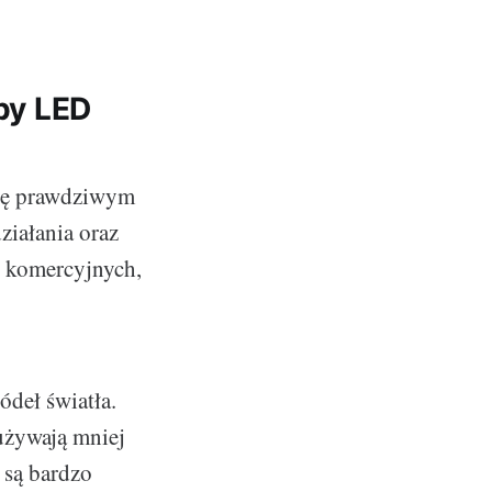
mpy LED
się prawdziwym
ziałania oraz
ń komercyjnych,
deł światła.
używają mniej
 są bardzo