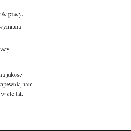
ść pracy.
 wymiana
racy.
na jakość
 zapewnią nam
wiele lat.