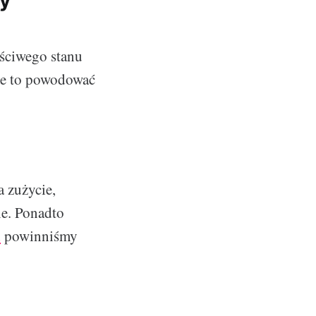
y
aściwego stanu
oże to powodować
a zużycie,
ie. Ponadto
d
powinniśmy