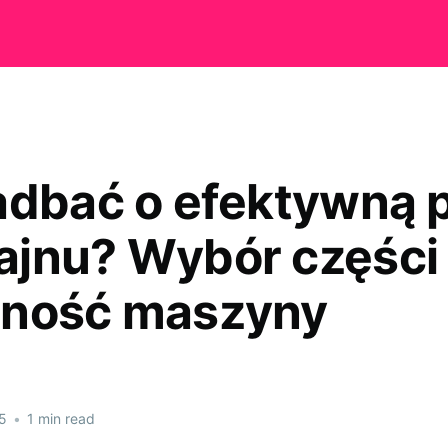
adbać o efektywną 
jnu? Wybór części
jność maszyny
5
•
1 min read