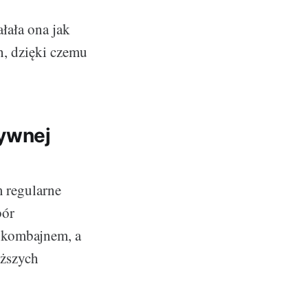
łała ona jak
, dzięki czemu
ywnej
 regularne
bór
z kombajnem, a
yższych