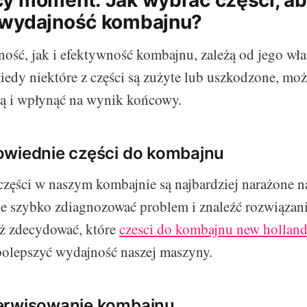
y moment: Jak wybrać części, ab
 wydajność kombajnu?
ść, jak i efektywność kombajnu, zależą od jego wł
iedy niektóre z części są zużyte lub uszkodzone, m
cą i wpłynąć na wynik końcowy.
owiednie części do kombajnu
części w naszym kombajnie są najbardziej narażone n
ie szybko zdiagnozować problem i znaleźć rozwiązan
 zdecydować, które
czesci do kombajnu new hollan
polepszyć wydajność naszej maszyny.
erwisowanie kombajnu