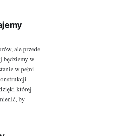
najemy
orów, ale przede
ej będziemy w
stanie w pełni
onstrukcji
dzięki której
ienić, by