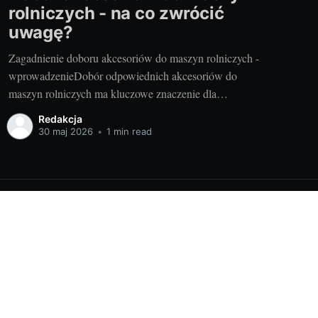
rolniczych - na co zwrócić
uwagę?
Zagadnienie doboru akcesoriów do maszyn rolniczych -
wprowadzenieDobór odpowiednich akcesoriów do
maszyn rolniczych ma kluczowe znaczenie dla
efektywnego funkcjonowania gospodarstwa.
Redakcja
Szczególnie, gdy mówimy o cennych częściach do
30 maj 2026
•
1 min read
kombajnu zbożowego Massey Ferguson, które są
niezbędne do prawidłowego zbioru plonów. W tym
artykule omówimy najważniejsze kwestie związane z
doborem akcesoriów do maszyn
Powered by Ghost