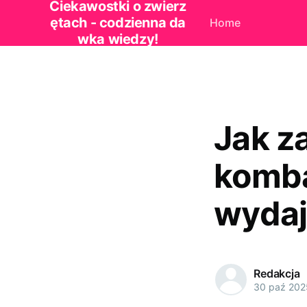
Ciekawostki o zwierz
ętach - codzienna da
Home
wka wiedzy!
Jak z
komba
wyda
Redakcja
30 paź 202