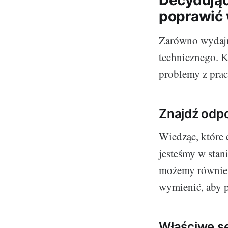
Decydując
poprawić
Zarówno wydajno
technicznego. K
problemy z pra
Znajdź odp
Wiedząc, które 
jesteśmy w stan
możemy również
wymienić, aby 
Właściwe s