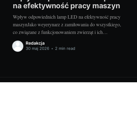
na efektywność pracy maszyn
Wpływ odpowiednich lamp LED na efektywność pracy
maszynJako weyerynarz z zamiłowania do wszystkiego,
co związane z funkcjonowaniem zwierząt i ich
potrzebami, często spotykam się z sytuacjami, gdy
Redakcja
właściwy dobór osprzętu może znacząco wpłynąć na
30 maj 2026
•
2 min read
efektywność pracy zwierząt. Co ciekawe, sprzęt i
akcesoria, które wykorzystywane są w pracy na roli,
również
6