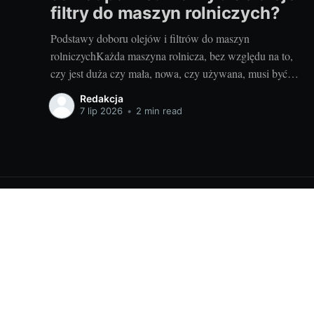
filtry do maszyn rolniczych?
Podstawy doboru olejów i filtrów do maszyn
rolniczychKażda maszyna rolnicza, bez względu na to,
czy jest duża czy mała, nowa, czy używana, musi być
odpowiednio serwisowana i konserwowana. Jednym z
Redakcja
kluczowych elementów takiego serwisu jak i codziennej
7 lip 2026
•
2 min read
eksploatacji jest dobór odpowiednich olejów i filtrów.
Brzmi to zagadkowo? Nie martw się!
Ciekawostki o zwierzętach - codzienna dawka wiedzy!
© 202