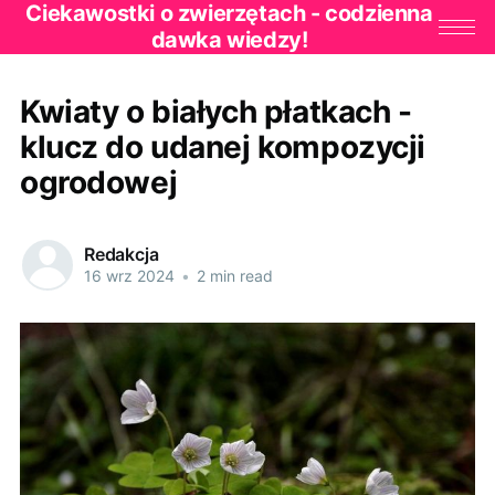
Ciekawostki o zwierzętach - codzienna
dawka wiedzy!
Kwiaty o białych płatkach -
klucz do udanej kompozycji
ogrodowej
Redakcja
16 wrz 2024
•
2 min read