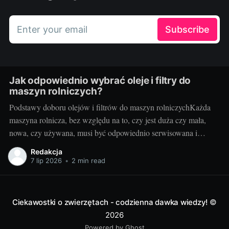
Enter your email
Subscribe
Jak odpowiednio wybrać oleje i filtry do
maszyn rolniczych?
Podstawy doboru olejów i filtrów do maszyn rolniczychKażda
maszyna rolnicza, bez względu na to, czy jest duża czy mała,
nowa, czy używana, musi być odpowiednio serwisowana i
konserwowana. Jednym z kluczowych elementów takiego
Redakcja
serwisu jak i codziennej eksploatacji jest dobór odpowiednich
7 lip 2026
•
2 min read
olejów i filtrów. Brzmi to zagadkowo? Nie martw się!
Ciekawostki o zwierzętach - codzienna dawka wiedzy!
©
2026
Powered by Ghost