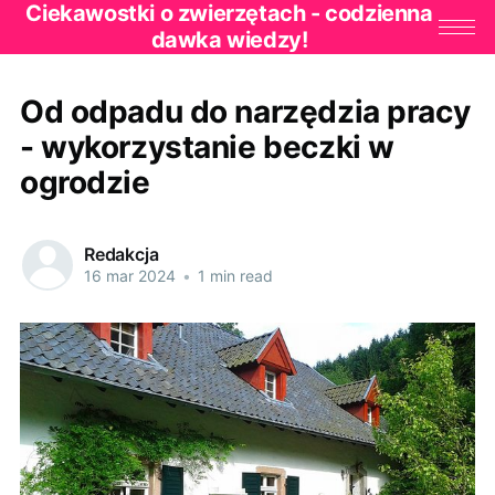
Ciekawostki o zwierzętach - codzienna
dawka wiedzy!
Od odpadu do narzędzia pracy
- wykorzystanie beczki w
ogrodzie
Redakcja
16 mar 2024
•
1 min read