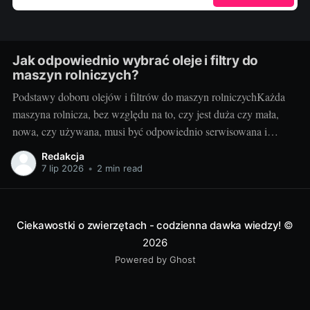
Jak odpowiednio wybrać oleje i filtry do
maszyn rolniczych?
Podstawy doboru olejów i filtrów do maszyn rolniczychKażda
maszyna rolnicza, bez względu na to, czy jest duża czy mała,
nowa, czy używana, musi być odpowiednio serwisowana i
konserwowana. Jednym z kluczowych elementów takiego
Redakcja
serwisu jak i codziennej eksploatacji jest dobór odpowiednich
7 lip 2026
•
2 min read
olejów i filtrów. Brzmi to zagadkowo? Nie martw się!
Ciekawostki o zwierzętach - codzienna dawka wiedzy!
©
2026
Powered by Ghost