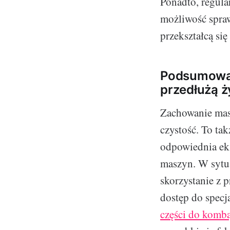
Ponadto, regula
możliwość spra
przekształcą si
Podsumowan
przedłużą 
Zachowanie masz
czystość. To ta
odpowiednia eks
maszyn. W sytua
skorzystanie z 
dostęp do specj
części do komb