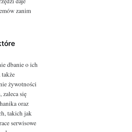
zędzi daje
blemów zanim
które
ie dbanie o ich
 także
nie żywotności
 zaleca się
hanika oraz
h, takich jak
race serwisowe