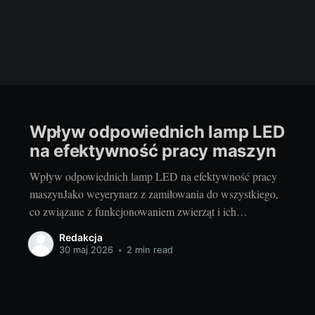
Wpływ odpowiednich lamp LED
na efektywność pracy maszyn
Wpływ odpowiednich lamp LED na efektywność pracy
maszynJako weyerynarz z zamiłowania do wszystkiego,
co związane z funkcjonowaniem zwierząt i ich
potrzebami, często spotykam się z sytuacjami, gdy
Redakcja
właściwy dobór osprzętu może znacząco wpłynąć na
30 maj 2026
•
2 min read
efektywność pracy zwierząt. Co ciekawe, sprzęt i
akcesoria, które wykorzystywane są w pracy na roli,
również