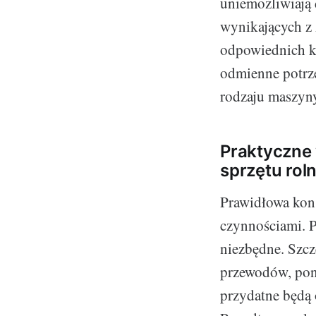
uniemożliwiają 
wynikających z 
odpowiednich k
odmienne potrze
rodzaju maszyny
Praktyczne 
sprzętu rol
Prawidłowa kon
czynnościami. P
niezbędne. Szcz
przewodów, poni
przydatne będą 