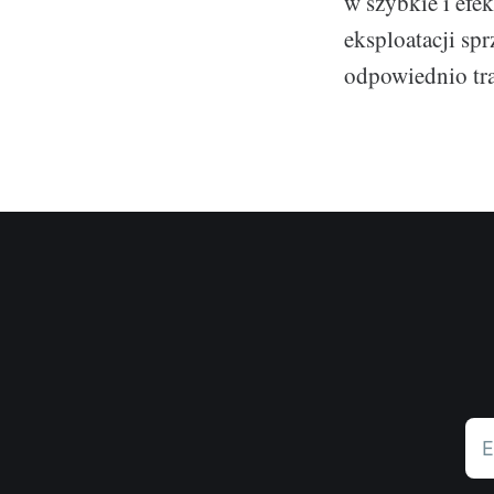
w szybkie i efe
eksploatacji spr
odpowiednio tra
E