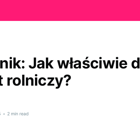
nik: Jak właściwie 
t rolniczy?
5
•
2 min read