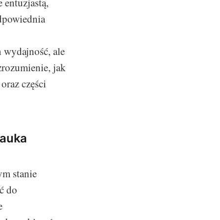
 entuzjastą,
odpowiednia
 wydajność, ale
zrozumienie, jak
oraz części
nauka
ym stanie
ć do
e