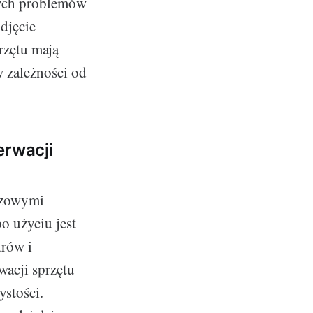
nych problemów
djęcie
rzętu mają
w zależności od
erwacji
czowymi
o użyciu jest
trów i
acji sprzętu
ystości.