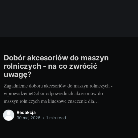
Dobór akcesoriów do maszyn
rolniczych - na co zwrócić
uwagę?
Zagadnienie doboru akcesoriów do maszyn rolniczych -
wprowadzenieDobór odpowiednich akcesoriów do
maszyn rolniczych ma kluczowe znaczenie dla
efektywnego funkcjonowania gospodarstwa.
Redakcja
Szczególnie, gdy mówimy o cennych częściach do
30 maj 2026
•
1 min read
kombajnu zbożowego Massey Ferguson, które są
niezbędne do prawidłowego zbioru plonów. W tym