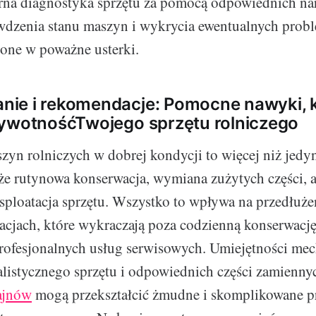
rna diagnostyka sprzętu za pomocą odpowiednich nar
wdzenia stanu maszyn i wykrycia ewentualnych pro
ę one w poważne usterki.
ie i rekomendacje: Pomocne nawyki, 
żywotnośćTwojego sprzętu rolniczego
yn rolniczych w dobrej kondycji to więcej niż jedyn
kże rutynowa konserwacja, wymiana zużytych części, a
ploatacja sprzętu. Wszystko to wpływa na przedłuże
cjach, które wykraczają poza codzienną konserwację,
profesjonalnych usług serwisowych. Umiejętności mec
alistycznego sprzętu i odpowiednich części zamiennyc
ajnów
mogą przekształcić żmudne i skomplikowane p