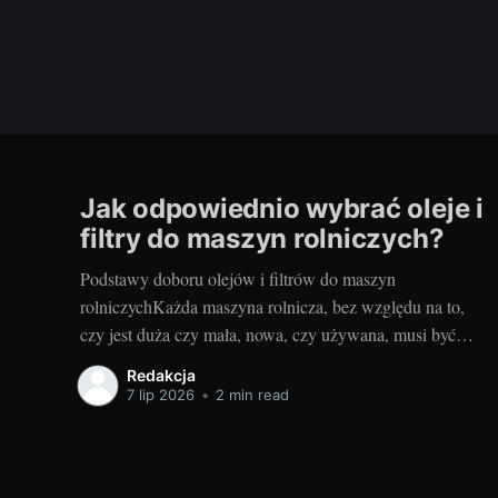
Jak odpowiednio wybrać oleje i
filtry do maszyn rolniczych?
Podstawy doboru olejów i filtrów do maszyn
rolniczychKażda maszyna rolnicza, bez względu na to,
czy jest duża czy mała, nowa, czy używana, musi być
odpowiednio serwisowana i konserwowana. Jednym z
Redakcja
kluczowych elementów takiego serwisu jak i codziennej
7 lip 2026
•
2 min read
eksploatacji jest dobór odpowiednich olejów i filtrów.
Brzmi to zagadkowo? Nie martw się!