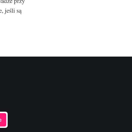
wadze przy
 jeśli są
e