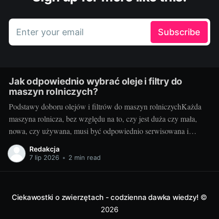
Enter your email
Subscribe
Jak odpowiednio wybrać oleje i filtry do
maszyn rolniczych?
Podstawy doboru olejów i filtrów do maszyn rolniczychKażda
maszyna rolnicza, bez względu na to, czy jest duża czy mała,
nowa, czy używana, musi być odpowiednio serwisowana i
konserwowana. Jednym z kluczowych elementów takiego
Redakcja
serwisu jak i codziennej eksploatacji jest dobór odpowiednich
7 lip 2026
•
2 min read
olejów i filtrów. Brzmi to zagadkowo? Nie martw się!
Ciekawostki o zwierzętach - codzienna dawka wiedzy!
©
2026