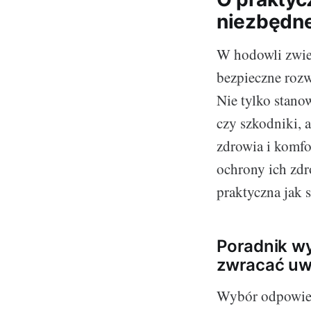
niezbędn
W hodowli zwier
bezpieczne rozw
Nie tylko stanow
czy szkodniki, 
zdrowia i komfo
ochrony ich zdr
praktyczna jak 
Poradnik wy
zwracać u
Wybór odpowiedn