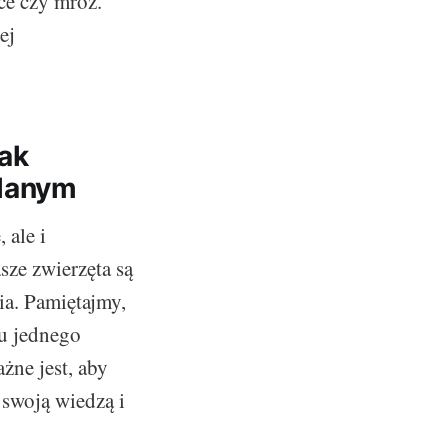
ce czy mróz.
ej
ak
wlanym
 ale i
sze zwierzęta są
ia. Pamiętajmy,
 u jednego
żne jest, aby
 swoją wiedzą i