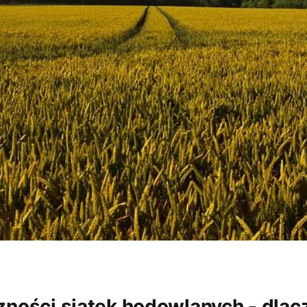
zności siatek hodowlanych - dlac