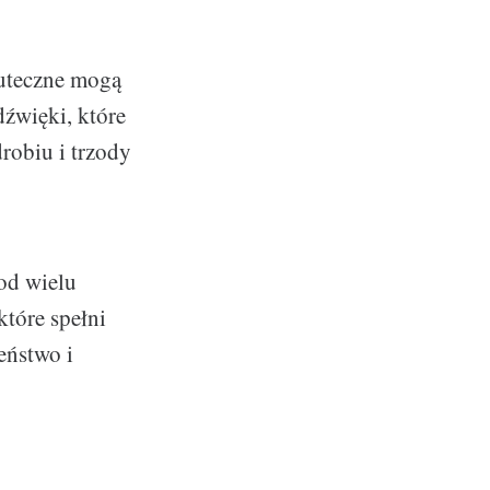
kuteczne mogą
dźwięki, które
robiu i trzody
od wielu
które spełni
eństwo i