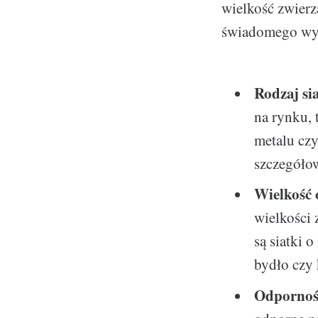
wielkość zwierz
świadomego wyb
Rodzaj si
na rynku, t
metalu czy
szczegóło
Wielkość 
wielkości 
są siatki 
bydło czy 
Odpornoś