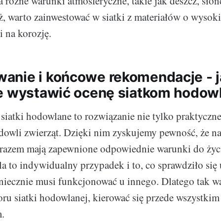
 różne warunki atmosferyczne, takie jak deszcz, słoń
ż, warto zainwestować w siatki z materiałów o wysoki
 na korozję.
nie i końcowe rekomendacje - j
e wystawić ocenę siatkom hodo
iatki hodowlane to rozwiązanie nie tylko praktyczne,
owli zwierząt. Dzięki nim zyskujemy pewność, że na
arazem mają zapewnione odpowiednie warunki do życ
a to indywidualny przypadek i to, co sprawdziło się
iecznie musi funkcjonować u innego. Dlatego tak wa
u siatki hodowlanej, kierować się przede wszystkim
.