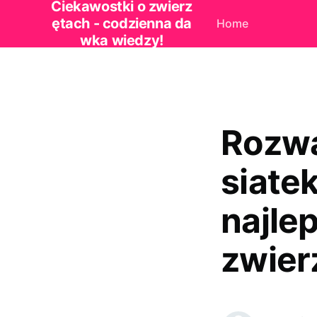
Ciekawostki o zwierz
ętach - codzienna da
Home
wka wiedzy!
Rozwa
siate
najlep
zwier