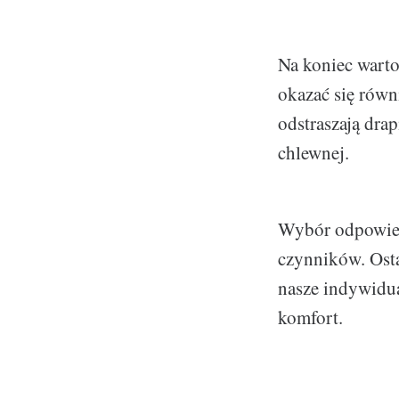
Na koniec warto
okazać się rów
odstraszają dra
chlewnej.
Wybór odpowied
czynników. Osta
nasze indywidua
komfort.