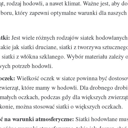
ąt, rodzaj hodowli, a nawet klimat. Ważne jest, aby d
oru, który zapewni optymalne warunki dla naszych 
atki:
Jest wiele różnych rodzajów siatek hodowlanyc
akie jak siatki druciane, siatki z tworzywa sztucznego
 siatki z włókna szklanego. Wybór materiału zależy 
wych potrzeb hodowli.
oczek:
Wielkość oczek w siatce powinna być dostos
zwierząt, które mamy w hodowli. Dla drobnego drob
o małych oczkach, podczas gdy dla większych zwierząt,
konie, można stosować siatki o większych oczkach.
ć na warunki atmosferyczne:
Siatki hodowlane mu