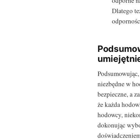
odporne na
Dlatego te
odporności
Podsumowa
umiejętni
Podsumowując, s
niezbędne w hod
bezpieczne, a z
że każda hodowl
hodowcy, niekon
dokonując wybor
doświadczeniem