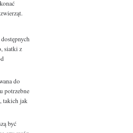
okonać
zwierząt.
h dostępnych
, siatki z
od
owana do
iu potrzebne
 takich jak
szą być