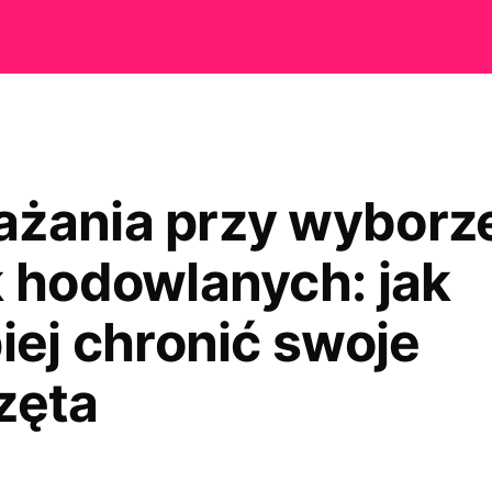
żania przy wyborz
k hodowlanych: jak
iej chronić swoje
zęta