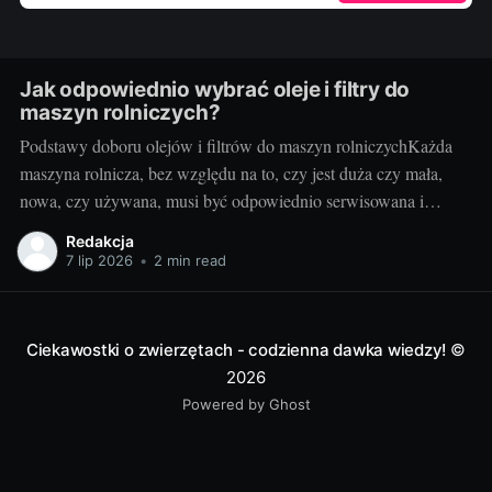
Jak odpowiednio wybrać oleje i filtry do
maszyn rolniczych?
Podstawy doboru olejów i filtrów do maszyn rolniczychKażda
maszyna rolnicza, bez względu na to, czy jest duża czy mała,
nowa, czy używana, musi być odpowiednio serwisowana i
konserwowana. Jednym z kluczowych elementów takiego
Redakcja
serwisu jak i codziennej eksploatacji jest dobór odpowiednich
7 lip 2026
•
2 min read
olejów i filtrów. Brzmi to zagadkowo? Nie martw się!
Ciekawostki o zwierzętach - codzienna dawka wiedzy!
©
2026
Powered by Ghost