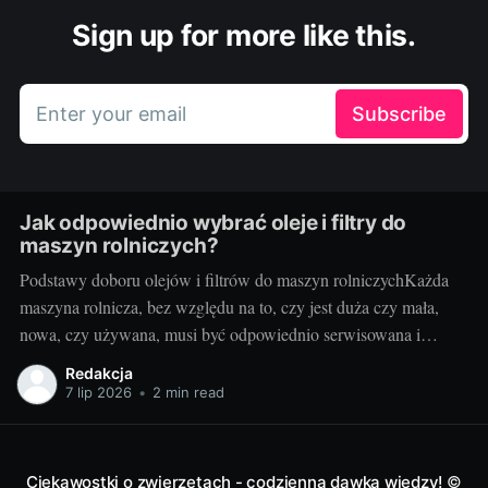
Sign up for more like this.
Enter your email
Subscribe
Jak odpowiednio wybrać oleje i filtry do
maszyn rolniczych?
Podstawy doboru olejów i filtrów do maszyn rolniczychKażda
maszyna rolnicza, bez względu na to, czy jest duża czy mała,
nowa, czy używana, musi być odpowiednio serwisowana i
konserwowana. Jednym z kluczowych elementów takiego
Redakcja
serwisu jak i codziennej eksploatacji jest dobór odpowiednich
7 lip 2026
•
2 min read
olejów i filtrów. Brzmi to zagadkowo? Nie martw się!
Ciekawostki o zwierzętach - codzienna dawka wiedzy!
©