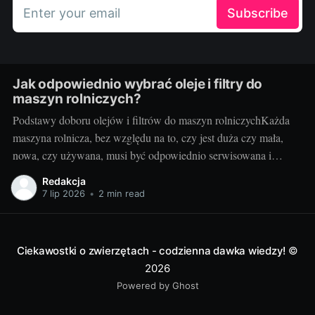
Enter your email
Subscribe
Jak odpowiednio wybrać oleje i filtry do
maszyn rolniczych?
Podstawy doboru olejów i filtrów do maszyn rolniczychKażda
maszyna rolnicza, bez względu na to, czy jest duża czy mała,
nowa, czy używana, musi być odpowiednio serwisowana i
konserwowana. Jednym z kluczowych elementów takiego
Redakcja
serwisu jak i codziennej eksploatacji jest dobór odpowiednich
7 lip 2026
•
2 min read
olejów i filtrów. Brzmi to zagadkowo? Nie martw się!
Ciekawostki o zwierzętach - codzienna dawka wiedzy!
©
2026
Powered by Ghost