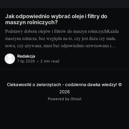
Jak odpowiednio wybrać oleje i filtry do
maszyn rolniczych?
Podstawy doboru olejów i filtrów do maszyn rolniczychKażda
maszyna rolnicza, bez względu na to, czy jest duża czy mała,
nowa, czy używana, musi być odpowiednio serwisowana i
konserwowana. Jednym z kluczowych elementów takiego
Redakcja
serwisu jak i codziennej eksploatacji jest dobór odpowiednich
7 lip 2026
•
2 min read
olejów i filtrów. Brzmi to zagadkowo? Nie martw się!
Ciekawostki o zwierzętach - codzienna dawka wiedzy!
©
2026
Powered by Ghost